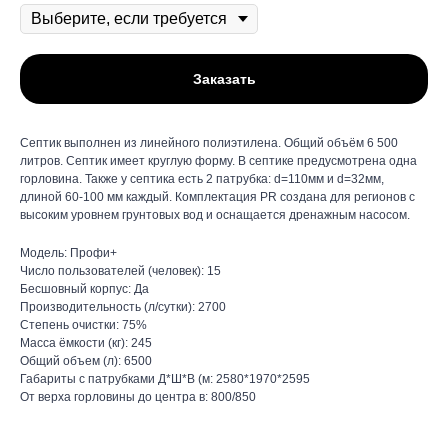
Заказать
Септик выполнен из линейного полиэтилена. Общий объём 6 500
литров. Септик имеет круглую форму. В септике предусмотрена одна
горловина. Также у септика есть 2 патрубка: d=110мм и d=32мм,
длиной 60-100 мм каждый. Комплектация PR создана для регионов с
высоким уровнем грунтовых вод и оснащается дренажным насосом.
Модель: Профи+
Число пользователей (человек): 15
Бесшовный корпус: Да
Производительность (л/сутки): 2700
Степень очистки: 75%
Масса ёмкости (кг): 245
Общий объем (л): 6500
Габариты с патрубками Д*Ш*В (м: 2580*1970*2595
От верха горловины до центра в: 800/850